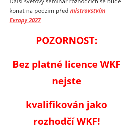
Další světový seminář rozhodčích se bude
konat na podzim před
mistrovstvím
Evropy 2027
POZORNOST:
Bez platné licence WKF
nejste
kvalifikován jako
rozhodčí WKF!