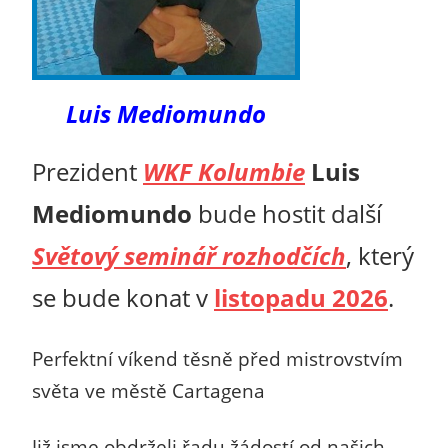
Luis Mediomundo
Prezident
WKF Kolumbie
Luis
Mediomundo
bude hostit další
Světový seminář rozhodčích
, který
se bude konat v
listopadu 2026
.
Perfektní víkend těsně před mistrovstvím
světa
ve městě Cartagena
Již jsme obdrželi řadu žádostí od našich