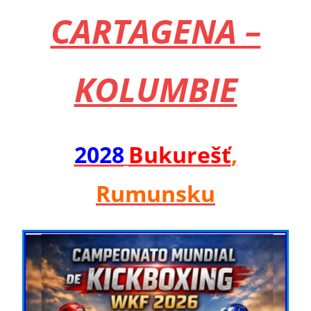
CARTAGENA –
KOLUMBIE
2028
Bukurešť
,
Rumunsku