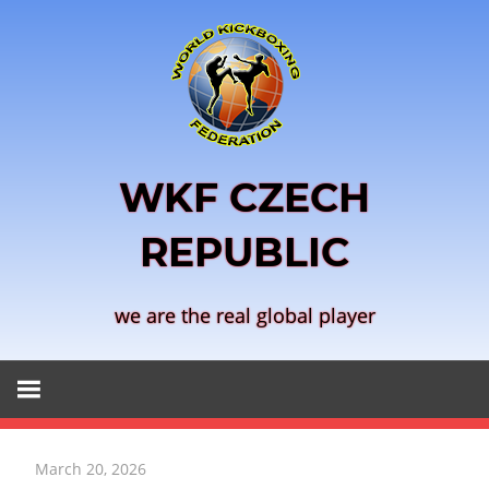
Skip
to
content
WKF CZECH
REPUBLIC
we are the real global player
March 20, 2026