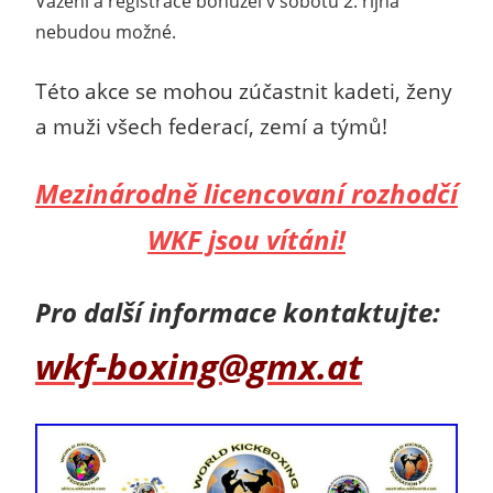
Vážení a registrace bohužel v sobotu 2. října
nebudou možné.
Této akce se mohou zúčastnit kadeti, ženy
a muži všech federací, zemí a týmů!
Mezinárodně licencovaní rozhodčí
WKF jsou vítáni!
Pro další informace kontaktujte:
wkf-boxing@gmx.at