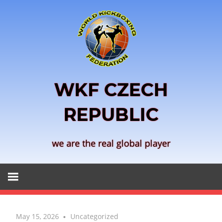
Skip
to
content
WKF CZECH
REPUBLIC
we are the real global player
May 15, 2026
Uncategorized