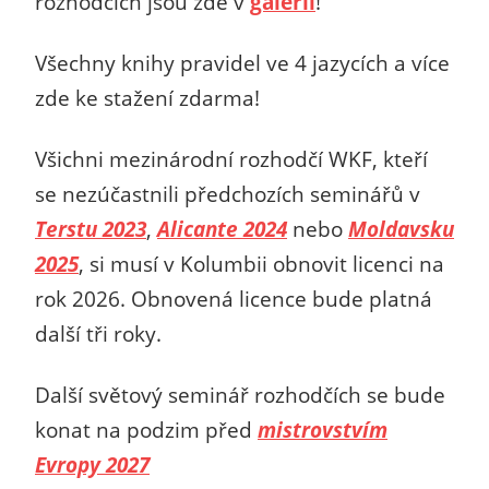
rozhodčích jsou zde v
galerii
!
Všechny knihy pravidel ve 4 jazycích a více
zde ke stažení zdarma!
Všichni mezinárodní rozhodčí WKF, kteří
se nezúčastnili předchozích seminářů v
Terstu 2023
,
Alicante 2024
nebo
Moldavsku
2025
, si musí v Kolumbii obnovit licenci na
rok 2026. Obnovená licence bude platná
další tři roky.
Další světový seminář rozhodčích se bude
konat na podzim před
mistrovstvím
Evropy 2027