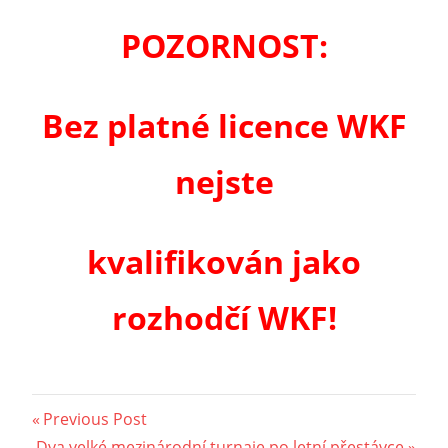
POZORNOST:
Bez platné licence WKF
nejste
kvalifikován jako
rozhodčí WKF!
Post
Previous
Previous Post
Next
Post:
Dva velké mezinárodní turnaje po letní přestávce