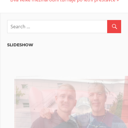
navigation
Post:
SLIDESHOW