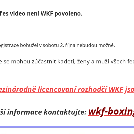
řes video není WKF povoleno.
egistrace bohužel v sobotu 2. října nebudou možné.
e se mohou zúčastnit kadeti, ženy a muži všech fe
zinárodně licencovaní rozhodčí WKF jso
wkf-boxi
lší informace kontaktujte: