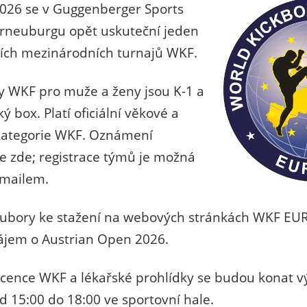
 2026 se v Guggenberger Sports
orneuburgu opět uskuteční jeden
ších mezinárodních turnajů WKF.
ny WKF pro muže a ženy jsou K-1 a
 box. Platí oficiální věkové a
kategorie WKF. Oznámení
e zde; registrace týmů je možná
-mailem.
ubory ke stažení na webových stránkách WKF EU
ájem o Austrian Open 2026.
licence WKF a lékařské prohlídky se budou konat 
od 15:00 do 18:00 ve sportovní hale.