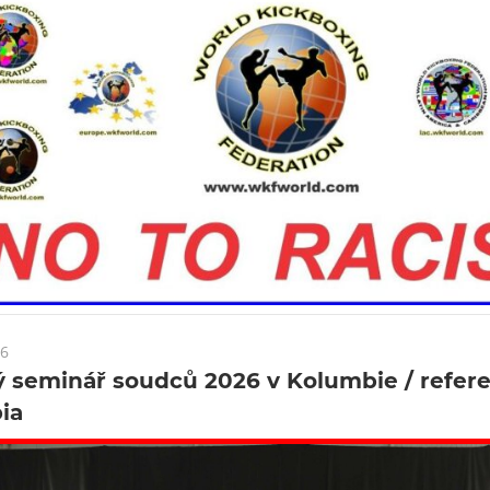
26
ý seminář soudců 2026 v Kolumbie / refer
ia