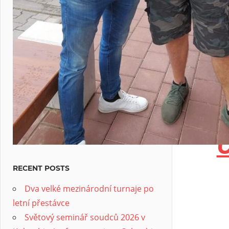
RECENT POSTS
Dva velké mezinárodní turnaje po
letní přestávce
Světový seminář soudců 2026 v