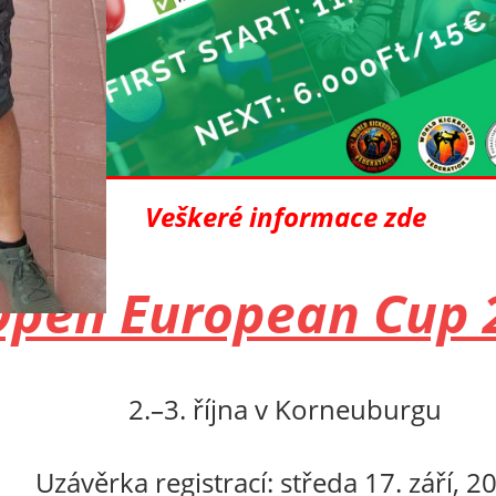
Veškeré informace zde
Open European Cup 
2.–3. října v Korneuburgu
Uzávěrka registrací: středa
17. září, 2