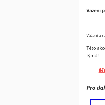
Vážení p
Vážení a r
Této akc
týmů!
Me
Pro da