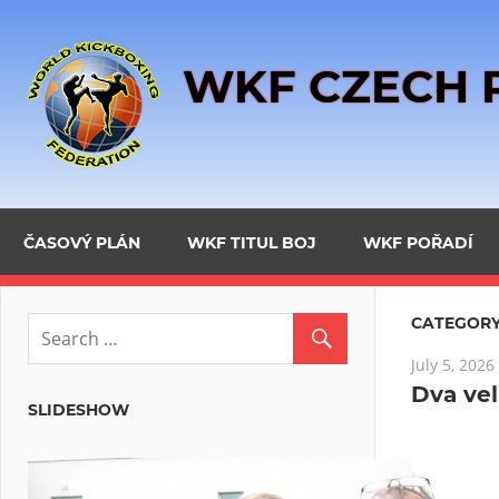
Skip
to
WKF CZECH 
content
ČASOVÝ PLÁN
WKF TITUL BOJ
WKF POŘADÍ
CATEGORY
July 5, 2026
Dva vel
SLIDESHOW