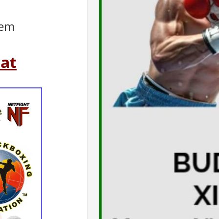
lem
at