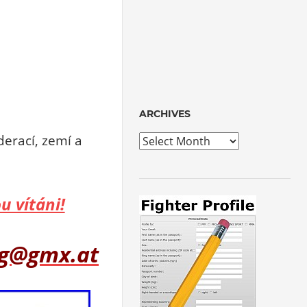
ARCHIVES
derací, zemí a
Archives
u vítáni!
ng@gmx.at