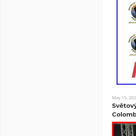
May 15, 20
Světov
Colomb