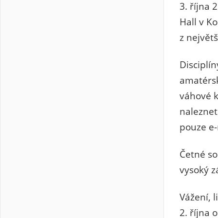
3. října
Hall v K
z největ
Disciplí
amatérský
váhové 
naleznet
pouze e
Četné so
vysoký z
Vážení, 
2. října 