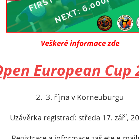
Veškeré informace zde
Open European Cup 
2.–3. října v Korneuburgu
Uzávěrka registrací: středa
17. září, 2
Registrace a informace zašlete e-mai