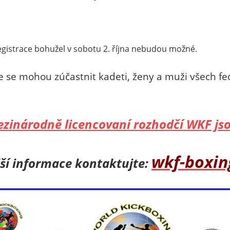
egistrace bohužel v sobotu 2. října nebudou možné.
e se mohou zúčastnit kadeti, ženy a muži všech fe
zinárodně licencovaní rozhodčí WKF jso
wkf-boxi
lší informace kontaktujte: