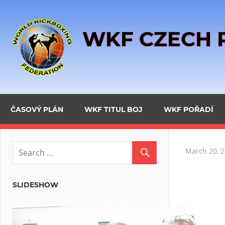
Skip
to
WKF CZECH 
content
ČASOVÝ PLÁN
WKF TITUL BOJ
WKF POŘADÍ
March 20, 
SLIDESHOW