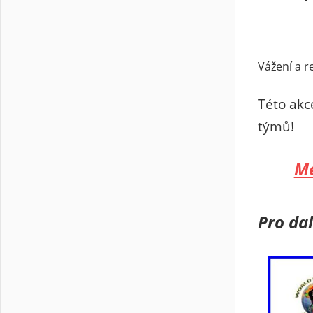
Vážení a r
Této akc
týmů!
Me
Pro da