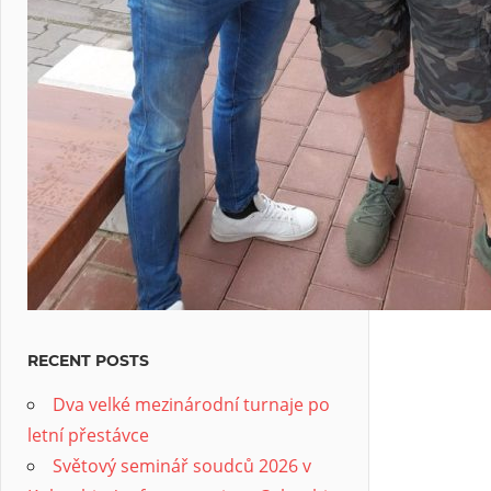
RECENT POSTS
Dva velké mezinárodní turnaje po
letní přestávce
Světový seminář soudců 2026 v