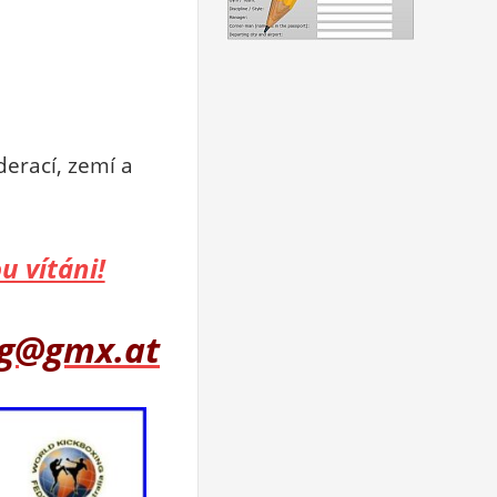
derací, zemí a
u vítáni!
ng@gmx.at