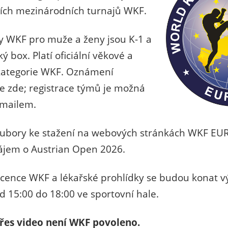
ších mezinárodních turnajů WKF.
ny WKF pro muže a ženy jsou K-1 a
 box. Platí oficiální věkové a
kategorie WKF. Oznámení
e zde; registrace týmů je možná
-mailem.
ubory ke stažení na webových stránkách WKF EU
ájem o Austrian Open 2026.
licence WKF a lékařské prohlídky se budou konat 
od 15:00 do 18:00 ve sportovní hale.
řes video není WKF povoleno.