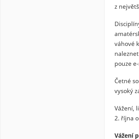
z největ
Disciplí
amatérský
váhové 
naleznet
pouze e
Četné so
vysoký z
Vážení, 
2. října 
Vážení p