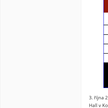
3. října
Hall v K